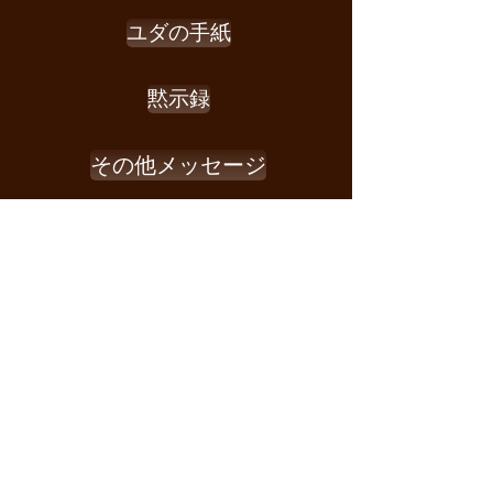
ユダの手紙
黙示録
その他メッセージ
Service Times
日曜日
① 9:00am
② 10:30am
③ 3:00pm
水曜日
10:30am
⚫︎女性の祈り会