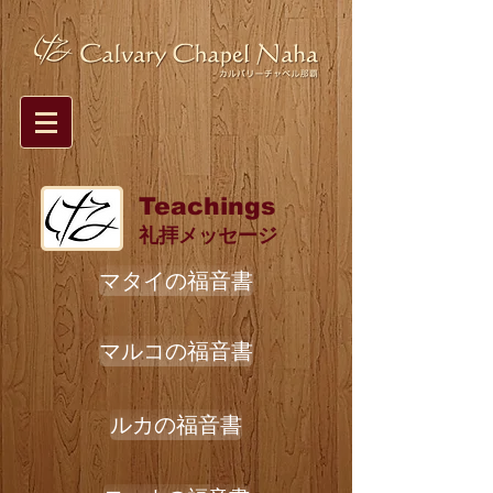
Teachings
礼拝メッセージ
マタイの福音書
マルコの福音書
ルカの福音書