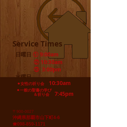
Service Times
日曜日
① 9:00am
② 10:30am
③ 3:00pm
水曜日
10:30am
⚫︎女性の祈り会
⚫︎一般の聖書の学び
7:45pm
＆祈り会
Location
〒900-0027
​沖縄県那覇市山下町4-6
☎︎098-859-1171