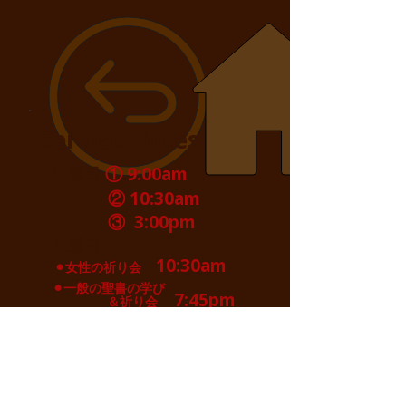
Service Times
日曜日
① 9:00am
② 10:30am
③ 3:00pm
水曜日
10:30am
⚫︎女性の祈り会
⚫︎一般の聖書の学び
7:45pm
＆祈り会
Location
〒900-0027
​沖縄県那覇市山下町4-6
☎︎098-859-1171