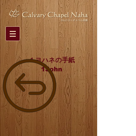
１ヨハネの手紙
1John